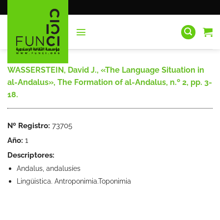
Saltar
al
contenido
WASSERSTEIN, David J., «The Language Situation in
al-Andalus», The Formation of al-Andalus, n.º 2, pp. 3-
18.
Nº Registro:
73705
Año:
1
Descriptores:
Andalus, andalusíes
Lingüistica. Antroponimia.Toponimia