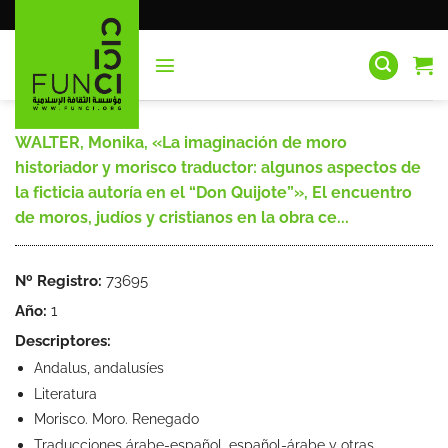
Saltar
al
contenido
WALTER, Monika, «La imaginación de moro
historiador y morisco traductor: algunos aspectos de
la ficticia autoría en el “Don Quijote”», El encuentro
de moros, judíos y cristianos en la obra ce...
Nº Registro:
73695
Año:
1
Descriptores:
Andalus, andalusíes
Literatura
Morisco. Moro. Renegado
Traducciones árabe-español, español-árabe y otras.