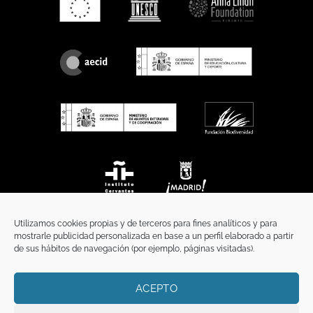
Utilizamos cookies propias y de terceros para fines analíticos y para
mostrarle publicidad personalizada en base a un perfil elaborado a partir
de sus hábitos de navegación (por ejemplo, páginas visitadas).
ACEPTO
INICIO
COMUNICACIÓN
CONTACTO
AVISO LEGAL
POLÍTICA DE PRIVACIDAD
POLÍTICA DE COOKIES