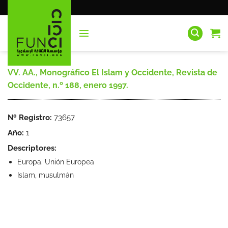
Saltar
al
contenido
VV. AA., Monográfico El Islam y Occidente, Revista de
Occidente, n.º 188, enero 1997.
Nº Registro:
73657
Año:
1
Descriptores:
Europa. Unión Europea
Islam, musulmán