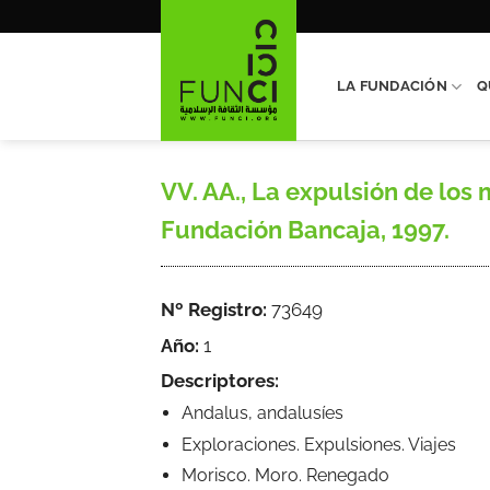
Saltar
al
contenido
LA FUNDACIÓN
Q
VV. AA., La expulsión de los 
Fundación Bancaja, 1997.
Nº Registro:
73649
Año:
1
Descriptores:
Andalus, andalusíes
Exploraciones. Expulsiones. Viajes
Morisco. Moro. Renegado