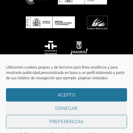
Utilizamos cookies propias y de terceros para fines analíticos y para
mostrarle publicidad personalizada en base a un perfil elaborado a partir
de sus hábitos de navegación (por ejemplo, páginas visitadas).
ACEPTO
INICIO
COMUNICACIÓN
CONTACTO
AVISO LEGAL
POLÍTICA DE PRIVACIDAD
POLÍTICA DE COOKIES
TÉRMINOS Y CONDICIONES
DENEGAR
Copyright 2026 ©
Funci
FUNCI es titular de los derechos de propiedad
intelectual e industrial de este sitio web, y es también titular o tiene la
PREFERENCIAS
correspondiente licencia sobre los derechos de propiedad intelectual,
industrial y de imagen sobre los contenidos disponibles a través del mismo.