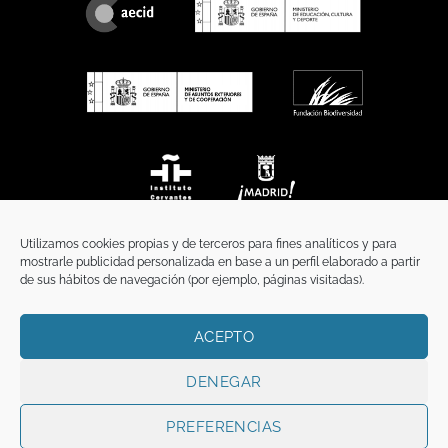
Utilizamos cookies propias y de terceros para fines analíticos y para
mostrarle publicidad personalizada en base a un perfil elaborado a partir
de sus hábitos de navegación (por ejemplo, páginas visitadas).
ACEPTO
INICIO
COMUNICACIÓN
CONTACTO
AVISO LEGAL
POLÍTICA DE PRIVACIDAD
POLÍTICA DE COOKIES
TÉRMINOS Y CONDICIONES
DENEGAR
Copyright 2026 ©
Funci
FUNCI es titular de los derechos de propiedad
intelectual e industrial de este sitio web, y es también titular o tiene la
PREFERENCIAS
correspondiente licencia sobre los derechos de propiedad intelectual,