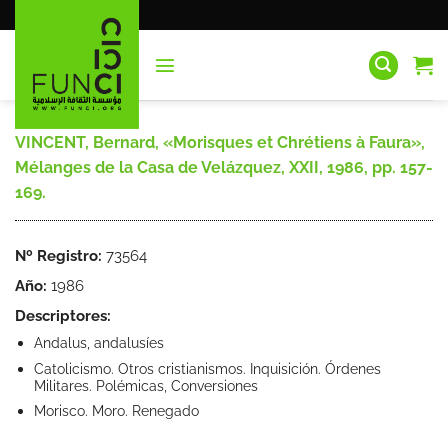
Saltar
al
contenido
VINCENT, Bernard, «Morisques et Chrétiens à Faura»,
Mélanges de la Casa de Velázquez, XXII, 1986, pp. 157-
169.
Nº Registro:
73564
Año:
1986
Descriptores:
Andalus, andalusíes
Catolicismo. Otros cristianismos. Inquisición. Órdenes
Militares. Polémicas, Conversiones
Morisco. Moro. Renegado