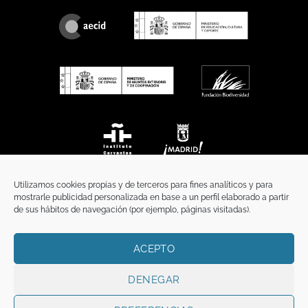
Utilizamos cookies propias y de terceros para fines analíticos y para
mostrarle publicidad personalizada en base a un perfil elaborado a partir
de sus hábitos de navegación (por ejemplo, páginas visitadas).
ACEPTO
INICIO
COMUNICACIÓN
CONTACTO
AVISO LEGAL
POLÍTICA DE PRIVACIDAD
POLÍTICA DE COOKIES
TÉRMINOS Y CONDICIONES
DENEGAR
Copyright 2026 ©
Funci
FUNCI es titular de los derechos de propiedad