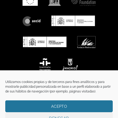
Utilizamos cookies propias y de terceros para fines analíticos y para
mostrarle publicidad personalizada en base a un perfil elaborado a partir
de sus hábitos de navegación (por ejemplo, páginas visitadas).
ACEPTO
INICIO
COMUNICACIÓN
CONTACTO
AVISO LEGAL
POLÍTICA DE PRIVACIDAD
POLÍTICA DE COOKIES
TÉRMINOS Y CONDICIONES