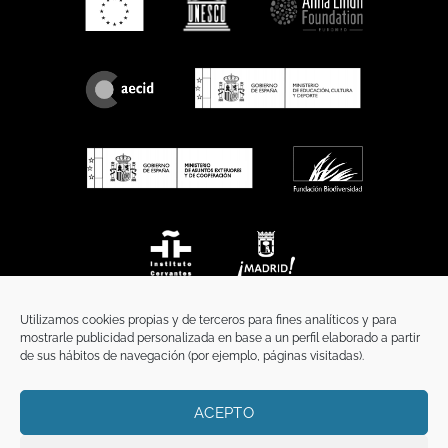
Utilizamos cookies propias y de terceros para fines analíticos y para
mostrarle publicidad personalizada en base a un perfil elaborado a partir
de sus hábitos de navegación (por ejemplo, páginas visitadas).
ACEPTO
INICIO
COMUNICACIÓN
CONTACTO
AVISO LEGAL
POLÍTICA DE PRIVACIDAD
POLÍTICA DE COOKIES