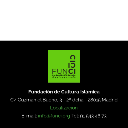
Fundación de Cultura Islámica
C/ Guzmán el Bueno, 3 - 2º dcha -
28015 Madrid
Localización
E-mail:
info@funci.org
Tel: 91 543 46 73