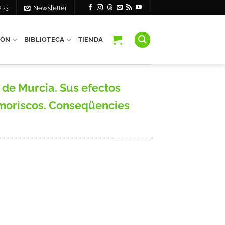
6 73
Newsletter
IÓN
BIBLIOTECA
TIENDA
 de Murcia. Sus efectos
 moriscos. Conseqüencies