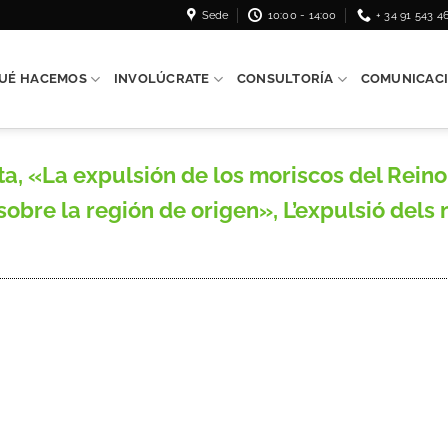
Sede
10:00 - 14:00
+ 34 91 543 4
UÉ HACEMOS
INVOLÚCRATE
CONSULTORÍA
COMUNICAC
, «La expulsión de los moriscos del Reino
obre la región de origen», L’expulsió dels