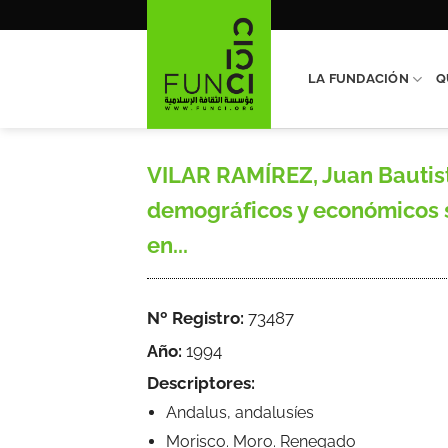
Saltar
al
contenido
LA FUNDACIÓN
Q
VILAR RAMÍREZ, Juan Bautista
demográficos y económicos s
en...
Nº Registro:
73487
Año:
1994
Descriptores:
Andalus, andalusíes
Morisco. Moro. Renegado