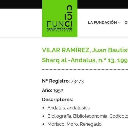
Saltar
al
contenido
LA FUNDACIÓN
Q
VILAR RAMÍREZ, Juan Bautist
Sharq al -Andalus, n.º 13, 19
Nº Registro:
73473
Año:
1952
Descriptores:
Andalus, andalusíes
Bibliografía. Biblioteconomía. Codicol
Morisco. Moro. Renegado