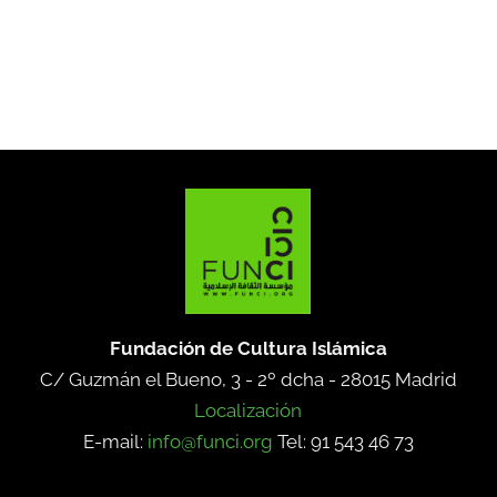
Fundación de Cultura Islámica
C/ Guzmán el Bueno, 3 - 2º dcha -
28015 Madrid
Localización
E-mail:
info@funci.org
Tel: 91 543 46 73