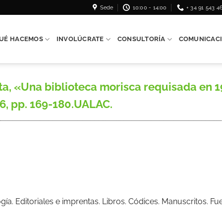
Sede
10:00 - 14:00
+ 34 91 543 4
UÉ HACEMOS
INVOLÚCRATE
CONSULTORÍA
COMUNICAC
a, «Una biblioteca morisca requisada en 19
96, pp. 169-180.UALAC.
ogía. Editoriales e imprentas. Libros. Códices. Manuscritos. 