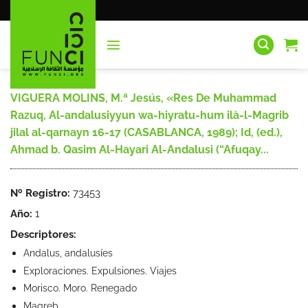
Saltar
al
contenido
VIGUERA MOLINS, M.ª Jesús, «Res De Muhammad
Razuq, Al-andalusiyyun wa-hiyratu-hum ilà-l-Magrib
jilal al-qarnayn 16-17 (CASABLANCA, 1989); Id, (ed.),
Ahmad b. Qasim Al-Hayari Al-Andalusi (“Afuqay...
Nº Registro:
73453
Año:
1
Descriptores:
Andalus, andalusíes
Exploraciones. Expulsiones. Viajes
Morisco. Moro. Renegado
Magreb