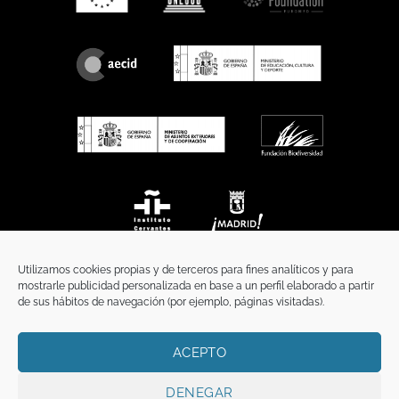
Utilizamos cookies propias y de terceros para fines analíticos y para
mostrarle publicidad personalizada en base a un perfil elaborado a partir
de sus hábitos de navegación (por ejemplo, páginas visitadas).
ACEPTO
INICIO
COMUNICACIÓN
CONTACTO
AVISO LEGAL
POLÍTICA DE PRIVACIDAD
POLÍTICA DE COOKIES
TÉRMINOS Y CONDICIONES
DENEGAR