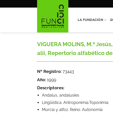
Saltar
al
contenido
LA FUNDACIÓN
Q
VIGUERA MOLINS, M.ª Jesús, 
alii, Repertorio alfabético de
Nº Registro:
73443
Año:
1999
Descriptores:
Andalus, andalusíes
Lingüistica. Antroponimia.Toponimia
Murcia y alfoz. Reino. Autonomía