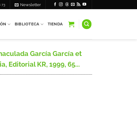
6 73
Newsletter
IÓN
BIBLIOTECA
TIENDA
maculada García García et
, Editorial KR, 1999, 65...