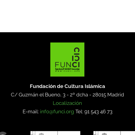
Fundación de Cultura Islámica
C/ Guzmán el Bueno, 3 - 2º dcha -
28015 Madrid
Localización
E-mail:
info@funci.org
Tel: 91 543 46 73