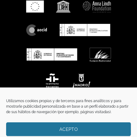
Utilizamos cookies propias y de terceros para fines analíticos y para
mostrarle publicidad personalizada en base a un perfil elaborado a partir
de sus hábitos de navegación (por ejemplo, páginas visitadas).
ACEPTO
INICIO
COMUNICACIÓN
CONTACTO
AVISO LEGAL