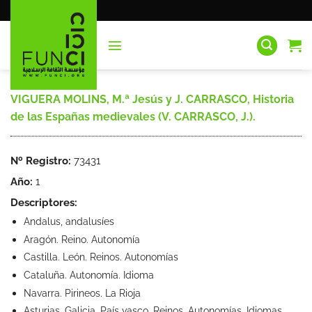
Saltar
al
contenido
VIGUERA MOLINS, M.ª Jesús y J. CARRASCO, Historia
de las Españas medievales (V. CARRASCO, J.).
Nº Registro:
73431
Año:
1
Descriptores:
Andalus, andalusíes
Aragón. Reino. Autonomía
Castilla. León. Reinos. Autonomías
Cataluña. Autonomía. Idioma
Navarra. Pirineos. La Rioja
Asturias. Galicia. País vasco. Reinos. Autonomías. Idiomas