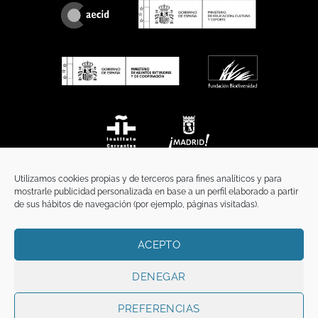
Utilizamos cookies propias y de terceros para fines analíticos y para
mostrarle publicidad personalizada en base a un perfil elaborado a partir
de sus hábitos de navegación (por ejemplo, páginas visitadas).
ACEPTO
INICIO
COMUNICACIÓN
CONTACTO
AVISO LEGAL
POLÍTICA DE PRIVACIDAD
POLÍTICA DE COOKIES
TÉRMINOS Y CONDICIONES
DENEGAR
Copyright 2026 ©
Funci
FUNCI es titular de los derechos de propiedad
intelectual e industrial de este sitio web, y es también titular o tiene la
PREFERENCIAS