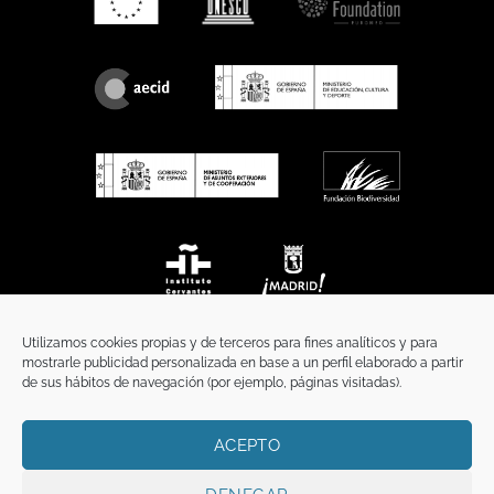
Utilizamos cookies propias y de terceros para fines analíticos y para
mostrarle publicidad personalizada en base a un perfil elaborado a partir
de sus hábitos de navegación (por ejemplo, páginas visitadas).
ACEPTO
INICIO
COMUNICACIÓN
CONTACTO
AVISO LEGAL
POLÍTICA DE PRIVACIDAD
POLÍTICA DE COOKIES
TÉRMINOS Y CONDICIONES