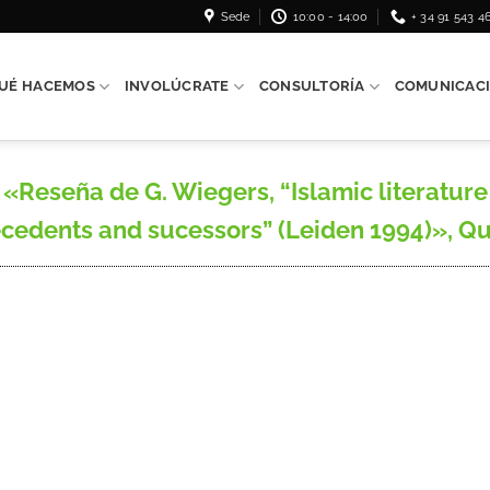
Sede
10:00 - 14:00
+ 34 91 543 4
UÉ HACEMOS
INVOLÚCRATE
CONSULTORÍA
COMUNICAC
Reseña de G. Wiegers, “Islamic literature 
tecedents and sucessors” (Leiden 1994)», Qurt