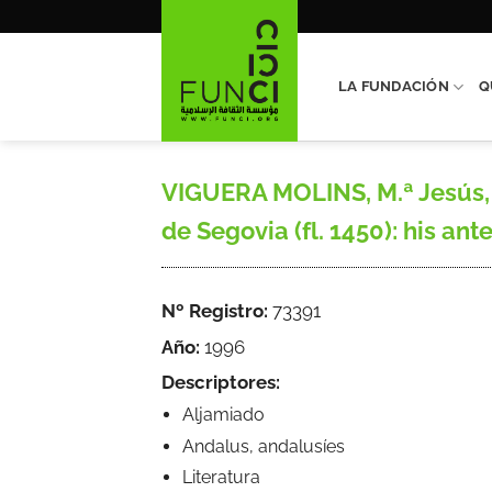
Saltar
al
contenido
LA FUNDACIÓN
Q
VIGUERA MOLINS, M.ª Jesús, «
de Segovia (fl. 1450): his an
Nº Registro:
73391
Año:
1996
Descriptores:
Aljamiado
Andalus, andalusíes
Literatura