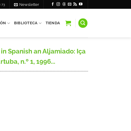
6 73
Newsletter
IÓN
BIBLIOTECA
TIENDA
in Spanish an Aljamiado: Iça
uba, n.º 1, 1996...