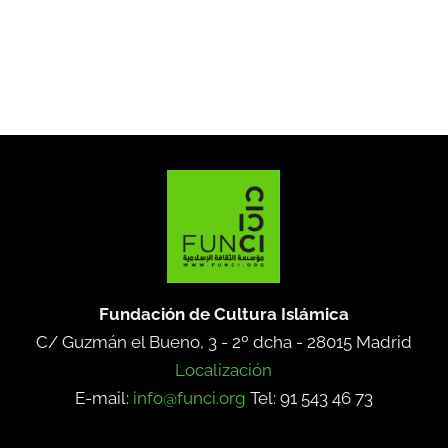
Fundación de Cultura Islámica
C/ Guzmán el Bueno, 3 - 2º dcha -
28015 Madrid
Localización
E-mail:
info@funci.org
Tel: 91 543 46 73