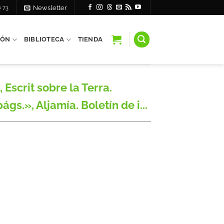
6 73
Newsletter
IÓN
BIBLIOTECA
TIENDA
scrit sobre la Terra.
s.», Aljamía. Boletín de i...