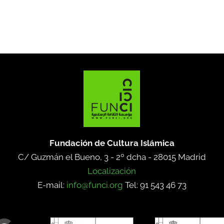
Fundación de Cultura Islámica
C/ Guzmán el Bueno, 3 - 2º dcha -
28015 Madrid
Localización
E-mail:
info@funci.org
Tel: 91 543 46 73