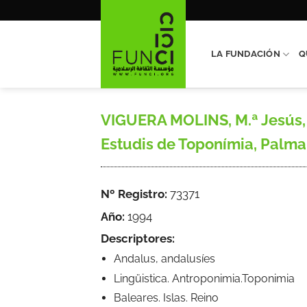
Saltar
al
contenido
LA FUNDACIÓN
Q
VIGUERA MOLINS, M.ª Jesús, «
Estudis de Toponímia, Palma d
Nº Registro:
73371
Año:
1994
Descriptores:
Andalus, andalusíes
Lingüistica. Antroponimia.Toponimia
Baleares. Islas. Reino