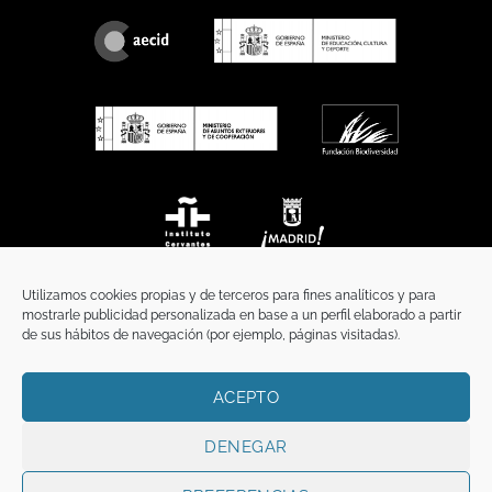
Utilizamos cookies propias y de terceros para fines analíticos y para
mostrarle publicidad personalizada en base a un perfil elaborado a partir
de sus hábitos de navegación (por ejemplo, páginas visitadas).
ACEPTO
INICIO
COMUNICACIÓN
CONTACTO
AVISO LEGAL
POLÍTICA DE PRIVACIDAD
POLÍTICA DE COOKIES
TÉRMINOS Y CONDICIONES
DENEGAR
Copyright 2026 ©
Funci
FUNCI es titular de los derechos de propiedad
intelectual e industrial de este sitio web, y es también titular o tiene la