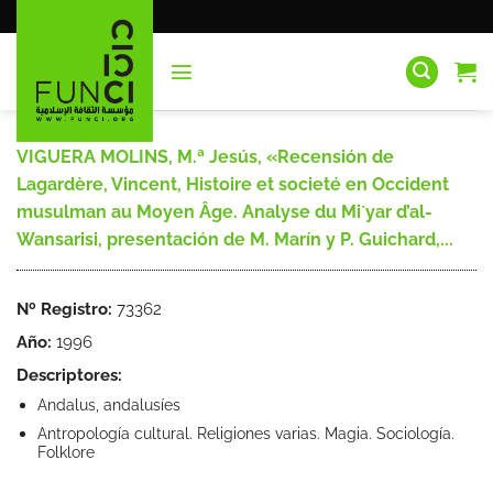
Saltar
al
contenido
VIGUERA MOLINS, M.ª Jesús, «Recensión de
Lagardère, Vincent, Histoire et societé en Occident
musulman au Moyen Âge. Analyse du Mi`yar d’al-
Wansarisi, presentación de M. Marín y P. Guichard,...
Nº Registro:
73362
Año:
1996
Descriptores:
Andalus, andalusíes
Antropología cultural. Religiones varias. Magia. Sociología.
Folklore