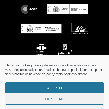
Utilizamos cookies propias y de terceros para fines analíticos y para
mostrarle publicidad personalizada en base a un perfil elaborado a partir
de sus hábitos de navegación (por ejemplo, páginas visitadas).
ACEPTO
INICIO
COMUNICACIÓN
CONTACTO
AVISO LEGAL
POLÍTICA DE PRIVACIDAD
POLÍTICA DE COOKIES
TÉRMINOS Y CONDICIONES
DENEGAR
Copyright 2026 ©
Funci
FUNCI es titular de los derechos de propiedad
intelectual e industrial de este sitio web, y es también titular o tiene la