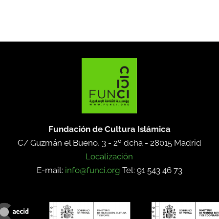
Fundación de Cultura Islámica
C/ Guzmán el Bueno, 3 - 2º dcha -
28015 Madrid
Localización
E-mail:
info@funci.org
Tel: 91 543 46 73