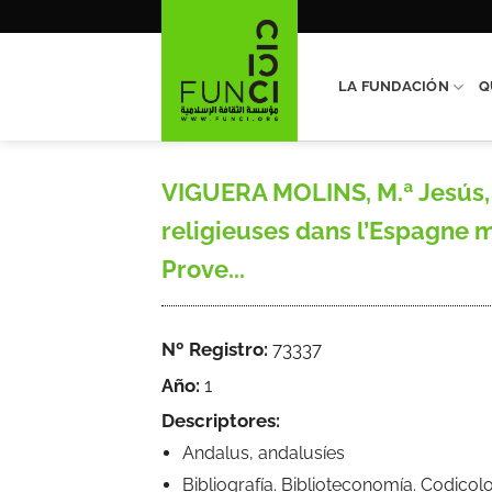
Saltar
al
contenido
LA FUNDACIÓN
Q
VIGUERA MOLINS, M.ª Jesús, 
religieuses dans l’Espagne 
Prove...
Nº Registro:
73337
Año:
1
Descriptores:
Andalus, andalusíes
Bibliografía. Biblioteconomía. Codicol