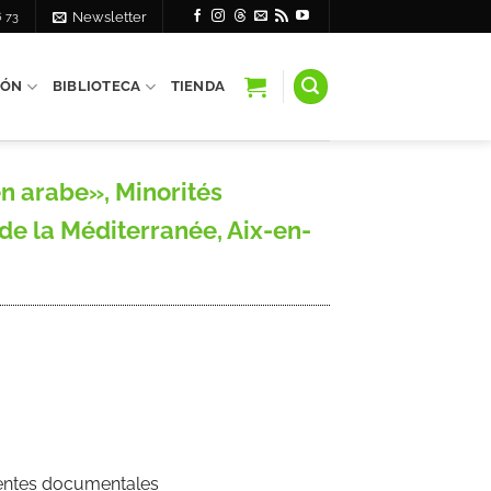
6 73
Newsletter
IÓN
BIBLIOTECA
TIENDA
n arabe», Minorités
e la Méditerranée, Aix-en-
Fuentes documentales