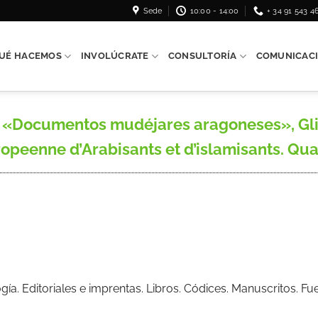
Sede
10:00 - 14:00
+ 34 91 543 4
UÉ HACEMOS
INVOLÚCRATE
CONSULTORÍA
COMUNICAC
«Documentos mudéjares aragoneses», Gli Ara
opeenne d’Arabisants et d’islamisants. Quade
ogía. Editoriales e imprentas. Libros. Códices. Manuscritos. 