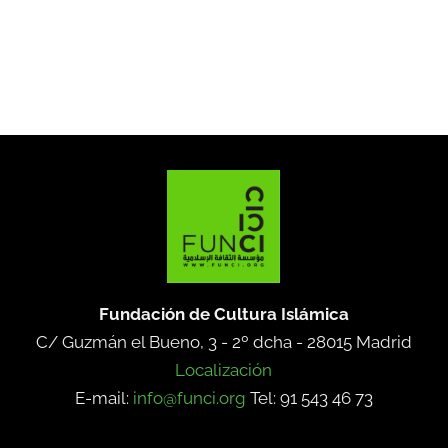
Fundación de Cultura Islámica
C/ Guzmán el Bueno, 3 - 2º dcha -
28015 Madrid
Localización
E-mail:
info@funci.org
Tel: 91 543 46 73