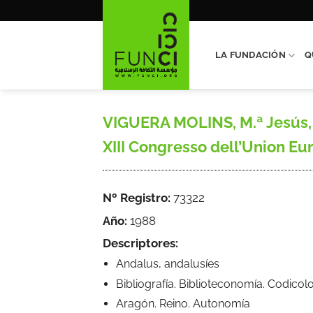
Saltar
al
contenido
LA FUNDACIÓN
Q
VIGUERA MOLINS, M.ª Jesús, 
XIII Congresso dell’Union Eur
Nº Registro:
73322
Año:
1988
Descriptores:
Andalus, andalusíes
Bibliografía. Biblioteconomía. Codicol
Aragón. Reino. Autonomía