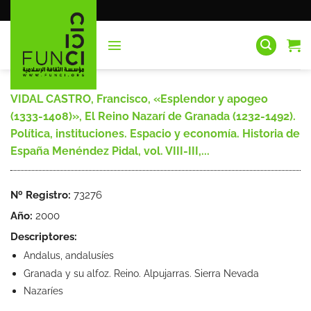
Saltar
al
contenido
VIDAL CASTRO, Francisco, «Esplendor y apogeo
(1333-1408)», El Reino Nazarí de Granada (1232-1492).
Política, instituciones. Espacio y economía. Historia de
España Menéndez Pidal, vol. VIII-III,...
Nº Registro:
73276
Año:
2000
Descriptores:
Andalus, andalusíes
Granada y su alfoz. Reino. Alpujarras. Sierra Nevada
Nazaríes