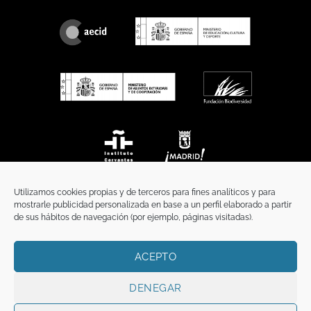
Utilizamos cookies propias y de terceros para fines analíticos y para
mostrarle publicidad personalizada en base a un perfil elaborado a partir
de sus hábitos de navegación (por ejemplo, páginas visitadas).
ACEPTO
INICIO
COMUNICACIÓN
CONTACTO
AVISO LEGAL
POLÍTICA DE PRIVACIDAD
POLÍTICA DE COOKIES
TÉRMINOS Y CONDICIONES
DENEGAR
Copyright 2026 ©
Funci
FUNCI es titular de los derechos de propiedad