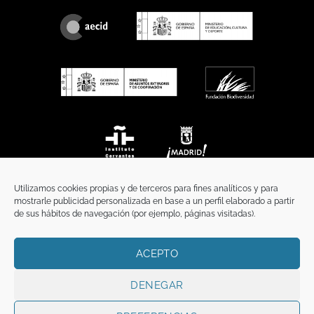
Utilizamos cookies propias y de terceros para fines analíticos y para
mostrarle publicidad personalizada en base a un perfil elaborado a partir
de sus hábitos de navegación (por ejemplo, páginas visitadas).
ACEPTO
INICIO
COMUNICACIÓN
CONTACTO
AVISO LEGAL
POLÍTICA DE PRIVACIDAD
POLÍTICA DE COOKIES
TÉRMINOS Y CONDICIONES
DENEGAR
Copyright 2026 ©
Funci
FUNCI es titular de los derechos de propiedad