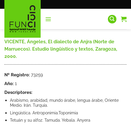
Saltar
al
contenido
VICENTE, Ángeles, El dialecto de Anjra (Norte de
Marruecos). Estudio lingüístico y textos, Zaragoza,
2000.
Nº Registro:
73259
Año:
1
Descriptores:
Arabismo, arabidad, mundo árabe, lengua árabe, Oriente
Medio. Irán. Turquía.
Lingüistica. Antroponimia.Toponimia
Tetuán y su alfoz. Tamuda. Yebala. Anyera