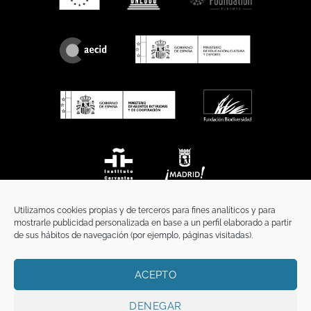
Utilizamos cookies propias y de terceros para fines analíticos y para
mostrarle publicidad personalizada en base a un perfil elaborado a partir
de sus hábitos de navegación (por ejemplo, páginas visitadas).
ACEPTO
INICIO
COMUNICACIÓN
CONTACTO
AVISO LEGAL
POLÍTICA DE PRIVACIDAD
POLÍTICA DE COOKIES
TÉRMINOS Y CONDICIONES
DENEGAR