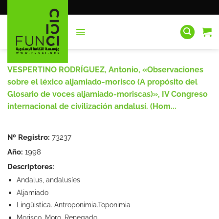
Saltar
al
contenido
VESPERTINO RODRÍGUEZ, Antonio, «Observaciones
sobre el léxico aljamiado-morisco (A propósito del
Glosario de voces aljamiado-moriscas)», IV Congreso
internacional de civilización andalusí. (Hom...
Nº Registro:
73237
Año:
1998
Descriptores:
Andalus, andalusíes
Aljamiado
Lingüistica. Antroponimia.Toponimia
Morisco. Moro. Renegado