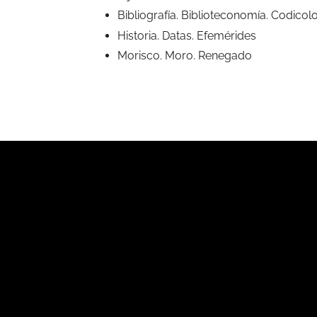
Bibliografía. Biblioteconomía. Codicol
Historia. Datas. Efemérides
Morisco. Moro. Renegado