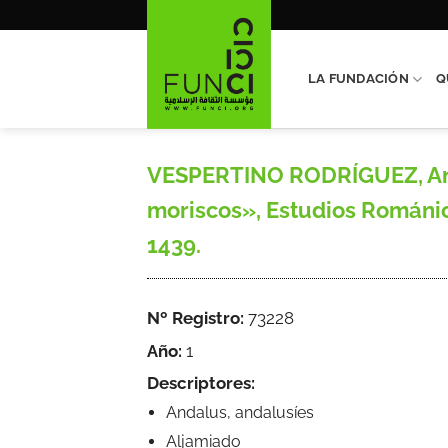
Saltar
al
contenido
LA FUNDACIÓN
Q
VESPERTINO RODRÍGUEZ, Anto
moriscos», Estudios Románico
1439.
Nº Registro:
73228
Año:
1
Descriptores:
Andalus, andalusíes
Aljamiado