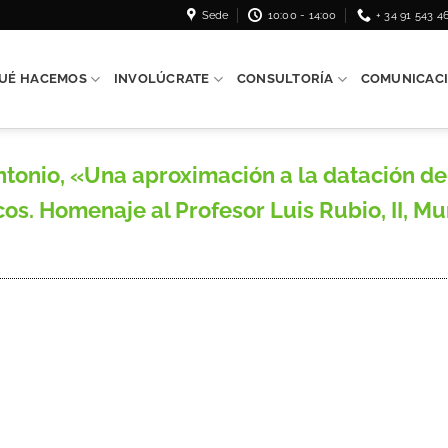
Sede
10:00 - 14:00
+ 34 91 543 4
UÉ HACEMOS
INVOLÚCRATE
CONSULTORÍA
COMUNICAC
nio, «Una aproximación a la datación de 
s. Homenaje al Profesor Luis Rubio, II, Mur