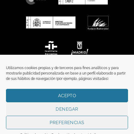
Utilizamos cookies propias y de terceros para fines analíticos y para
mostrarle publicidad personalizada en base a un perfil elaborado a partir
de sus hábitos de navegación (por ejemplo, páginas visitadas).
ACEPTO
INICIO
COMUNICACIÓN
CONTACTO
AVISO LEGAL
POLÍTICA DE PRIVACIDAD
POLÍTICA DE COOKIES
TÉRMINOS Y CONDICIONES
DENEGAR
Copyright 2026 ©
Funci
FUNCI es titular de los derechos de propiedad
intelectual e industrial de este sitio web, y es también titular o tiene la
PREFERENCIAS
correspondiente licencia sobre los derechos de propiedad intelectual,
industrial y de imagen sobre los contenidos disponibles a través del mismo.