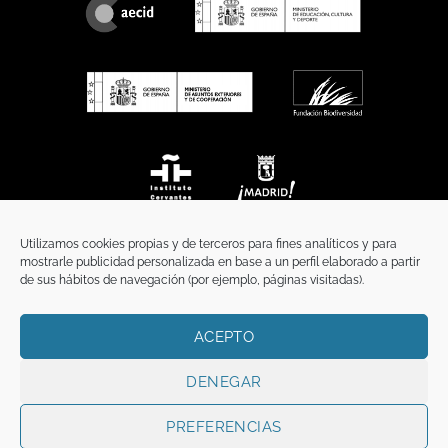
Utilizamos cookies propias y de terceros para fines analíticos y para
mostrarle publicidad personalizada en base a un perfil elaborado a partir
de sus hábitos de navegación (por ejemplo, páginas visitadas).
ACEPTO
INICIO
COMUNICACIÓN
CONTACTO
AVISO LEGAL
POLÍTICA DE PRIVACIDAD
POLÍTICA DE COOKIES
TÉRMINOS Y CONDICIONES
DENEGAR
Copyright 2026 ©
Funci
FUNCI es titular de los derechos de propiedad
intelectual e industrial de este sitio web, y es también titular o tiene la
PREFERENCIAS
correspondiente licencia sobre los derechos de propiedad intelectual,