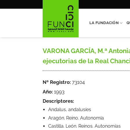
Saltar
al
contenido
LA FUNDACIÓN
Q
VARONA GARCÍA, M.ª Antonia, 
ejecutorias de la Real Chanci
Nº Registro:
73104
Año:
1993
Descriptores:
Andalus, andalusíes
Aragón. Reino. Autonomía
Castilla. León. Reinos. Autonomías