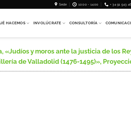
Sede
10:00 - 14:00
+ 34 91 543 4
UÉ HACEMOS
INVOLÚCRATE
CONSULTORÍA
COMUNICAC
«Judíos y moros ante la justicia de los Re
llería de Valladolid (1476-1495)», Proyecció