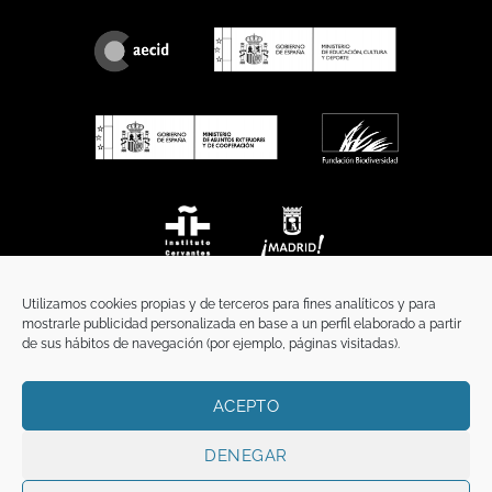
Utilizamos cookies propias y de terceros para fines analíticos y para
mostrarle publicidad personalizada en base a un perfil elaborado a partir
de sus hábitos de navegación (por ejemplo, páginas visitadas).
ACEPTO
INICIO
COMUNICACIÓN
CONTACTO
AVISO LEGAL
POLÍTICA DE PRIVACIDAD
POLÍTICA DE COOKIES
TÉRMINOS Y CONDICIONES
DENEGAR
Copyright 2026 ©
Funci
FUNCI es titular de los derechos de propiedad