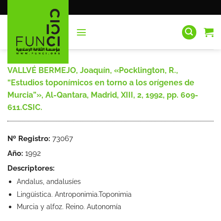
Saltar
al
contenido
VALLVÉ BERMEJO, Joaquín, «Pocklington, R.,
“Estudios toponímicos en torno a los orígenes de
Murcia”», Al-Qantara, Madrid, XIII, 2, 1992, pp. 609-
611.CSIC.
Nº Registro:
73067
Año:
1992
Descriptores:
Andalus, andalusíes
Lingüistica. Antroponimia.Toponimia
Murcia y alfoz. Reino. Autonomía