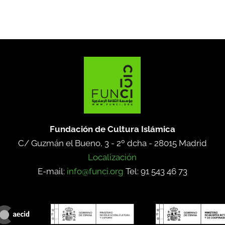
Fundación de Cultura Islámica
C/ Guzmán el Bueno, 3 - 2º dcha -
28015 Madrid
Localización
E-mail:
info@funci.org
Tel: 91 543 46 73