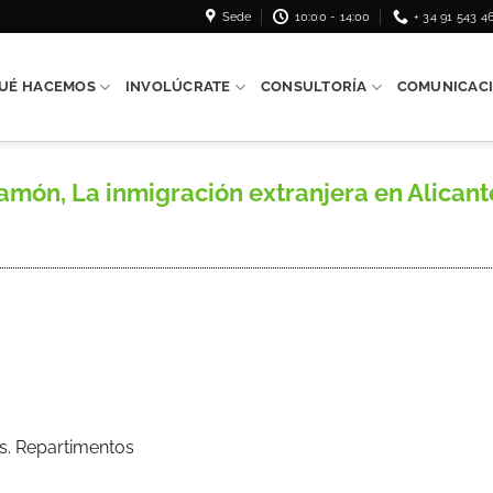
Sede
10:00 - 14:00
+ 34 91 543 4
UÉ HACEMOS
INVOLÚCRATE
CONSULTORÍA
COMUNICAC
n, La inmigración extranjera en Alicante, 
s. Repartimentos