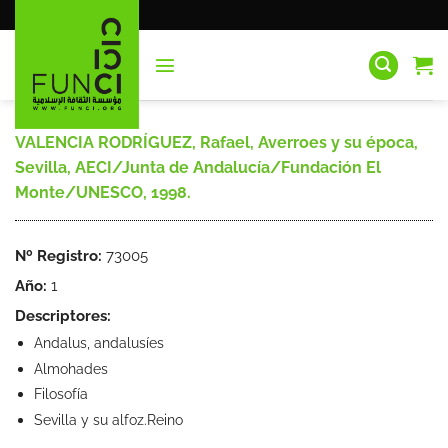
Saltar
al
contenido
VALENCIA RODRÍGUEZ, Rafael, Averroes y su época,
Sevilla, AECI/Junta de Andalucía/Fundación El
Monte/UNESCO, 1998.
Nº Registro:
73005
Año:
1
Descriptores:
Andalus, andalusíes
Almohades
Filosofía
Sevilla y su alfoz.Reino