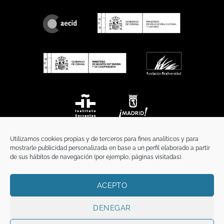
Utilizamos cookies propias y de terceros para fines analíticos y para
mostrarle publicidad personalizada en base a un perfil elaborado a partir
de sus hábitos de navegación (por ejemplo, páginas visitadas).
ACEPTO
INICIO
COMUNICACIÓN
CONTACTO
AVISO LEGAL
POLÍTICA DE PRIVACIDAD
POLÍTICA DE COOKIES
TÉRMINOS Y CONDICIONES
DENEGAR
Copyright 2026 ©
Funci
FUNCI es titular de los derechos de propiedad