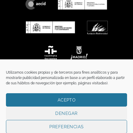
Utilizamos cookies propias y de terceros para fines analíticos y para
mostrarle publicidad personalizada en base a un perfil elaborado a partir
de sus hábitos de navegación (por ejemplo, páginas visitadas).
ACEPTO
INICIO
COMUNICACIÓN
CONTACTO
AVISO LEGAL
POLÍTICA DE PRIVACIDAD
POLÍTICA DE COOKIES
TÉRMINOS Y CONDICIONES
DENEGAR
Copyright 2026 ©
Funci
FUNCI es titular de los derechos de propiedad
intelectual e industrial de este sitio web, y es también titular o tiene la
PREFERENCIAS
correspondiente licencia sobre los derechos de propiedad intelectual,