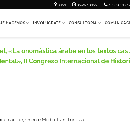
Sede
10:00 - 14:00
+ 34 91 543 4
UÉ HACEMOS
INVOLÚCRATE
CONSULTORÍA
COMUNICAC
«La onomástica árabe en los textos castel
ental», II Congreso Internacional de Histo
ua árabe, Oriente Medio. Irán. Turquía.