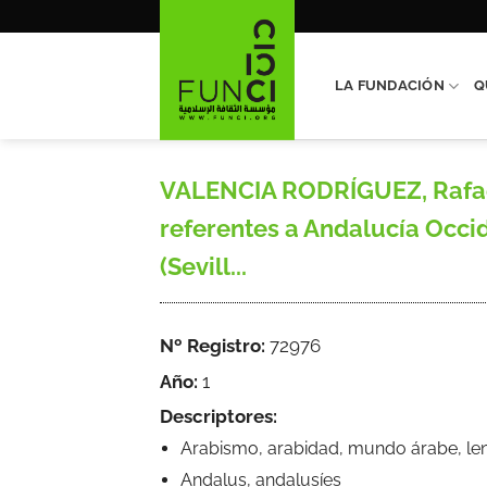
Saltar
al
contenido
LA FUNDACIÓN
Q
VALENCIA RODRÍGUEZ, Rafael, 
referentes a Andalucía Occid
(Sevill...
Nº Registro:
72976
Año:
1
Descriptores:
Arabismo, arabidad, mundo árabe, leng
Andalus, andalusíes