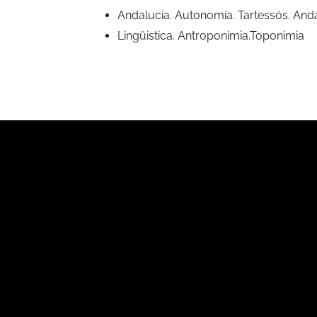
Andalucía. Autonomía. Tartessós. An
Lingüistica. Antroponimia.Toponimia