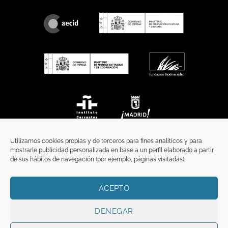
Utilizamos cookies propias y de terceros para fines analíticos y para
mostrarle publicidad personalizada en base a un perfil elaborado a partir
de sus hábitos de navegación (por ejemplo, páginas visitadas).
ACEPTO
INICIO
COMUNICACIÓN
CONTACTO
AVISO LEGAL
POLÍTICA DE PRIVACIDAD
POLÍTICA DE COOKIES
TÉRMINOS Y CONDICIONES
DENEGAR
Copyright 2026 ©
Funci
FUNCI es titular de los derechos de propiedad