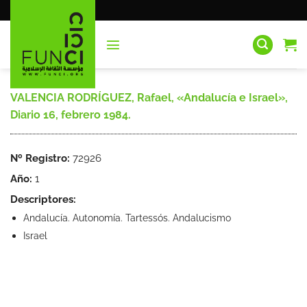
Saltar
al
contenido
VALENCIA RODRÍGUEZ, Rafael, «Andalucía e Israel»,
Diario 16, febrero 1984.
Nº Registro:
72926
Año:
1
Descriptores:
Andalucía. Autonomía. Tartessós. Andalucismo
Israel