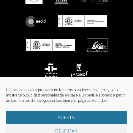
Utilizamos cookies propias y de terceros para fines analíticos y para
mostrarle publicidad personalizada en base a un perfil elaborado a partir
de sus hábitos de navegación (por ejemplo, páginas visitadas).
ACEPTO
INICIO
COMUNICACIÓN
CONTACTO
AVISO LEGAL
POLÍTICA DE PRIVACIDAD
POLÍTICA DE COOKIES
TÉRMINOS Y CONDICIONES
DENEGAR