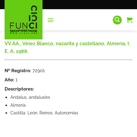
Saltar
al
contenido
VV.AA., Vélez Blanco, nazarita y castellano, Almería, I.
E. A, 1988.
Nº Registro:
72901
Año:
1
Descriptores:
Andalus, andalusíes
Almería
Castilla. León. Reinos. Autonomías