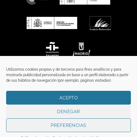
Utilizamos cookies propias y de terceros para fines analíticos y para
mostrarle publicidad personalizada en base a un perfil elaborado a partir
de sus hábitos de navegación (por ejemplo, páginas visitadas).
ACEPTO
INICIO
COMUNICACIÓN
CONTACTO
AVISO LEGAL
POLÍTICA DE PRIVACIDAD
POLÍTICA DE COOKIES
TÉRMINOS Y CONDICIONES
DENEGAR
Copyright 2026 ©
Funci
FUNCI es titular de los derechos de propiedad
intelectual e industrial de este sitio web, y es también titular o tiene la
PREFERENCIAS
correspondiente licencia sobre los derechos de propiedad intelectual,
industrial y de imagen sobre los contenidos disponibles a través del mismo.