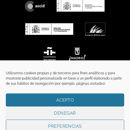
Utilizamos cookies propias y de terceros para fines analíticos y para
mostrarle publicidad personalizada en base a un perfil elaborado a partir
de sus hábitos de navegación (por ejemplo, páginas visitadas).
ACEPTO
INICIO
COMUNICACIÓN
CONTACTO
AVISO LEGAL
POLÍTICA DE PRIVACIDAD
POLÍTICA DE COOKIES
TÉRMINOS Y CONDICIONES
DENEGAR
Copyright 2026 ©
Funci
FUNCI es titular de los derechos de propiedad
intelectual e industrial de este sitio web, y es también titular o tiene la
PREFERENCIAS