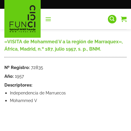
Saltar
al
contenido
«VISITA de Mohammed V a la región de Marraquex»,
África, Madrid, n.º 187, julio 1957, s. p., BNM.
Nº Registro:
72835
Año:
1957
Descriptores:
Independencia de Marruecos
Mohammed V