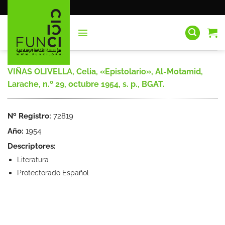
Saltar
al
contenido
VIÑAS OLIVELLA, Celia, «Epistolario», Al-Motamid,
Larache, n.º 29, octubre 1954, s. p., BGAT.
Nº Registro:
72819
Año:
1954
Descriptores:
Literatura
Protectorado Español