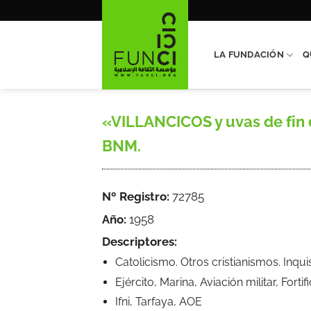
Saltar
al
contenido
LA FUNDACIÓN
Q
«VILLANCICOS y uvas de fin de
BNM.
Nº Registro:
72785
Año:
1958
Descriptores:
Catolicismo. Otros cristianismos. Inqu
Ejército, Marina, Aviación militar, Forti
Ifni, Tarfaya, AOE