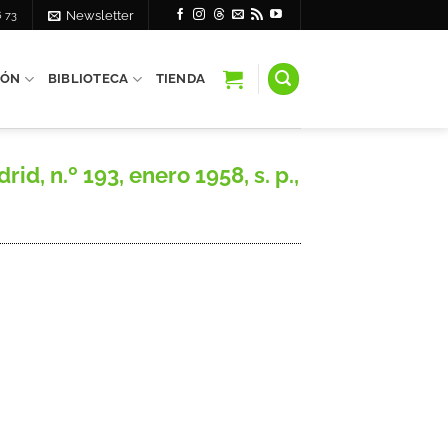
6 73
Newsletter
IÓN
BIBLIOTECA
TIENDA
d, n.º 193, enero 1958, s. p.,