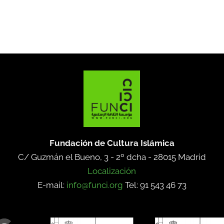
Fundación de Cultura Islámica
C/ Guzmán el Bueno, 3 - 2º dcha -
28015 Madrid
Localización
E-mail:
info@funci.org
Tel: 91 543 46 73