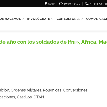
Sede
10:00 - 14:00
+ 34 91 543 4
UÉ HACEMOS
INVOLÚCRATE
CONSULTORÍA
COMUNICAC
 año con los soldados de Ifni», África, Madri
isición. Órdenes Militares. Polémicas, Conversiones
ficaciones, Castillos. OTAN.