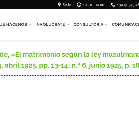
Sede
10:00 - 14:00
+ 34 91 543 4
UÉ HACEMOS
INVOLÚCRATE
CONSULTORÍA
COMUNICAC
e, «El matrimonio según la ley musulmana
 abril 1925, pp. 13-14; n.º 6, junio 1925, p. 18; 