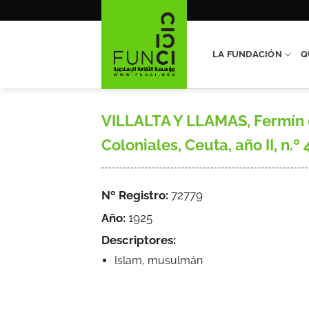
Saltar
al
contenido
LA FUNDACIÓN
Q
VILLALTA Y LLAMAS, Fermín d
Coloniales, Ceuta, año II, n.º 4,
Nº Registro:
72779
Año:
1925
Descriptores:
Islam, musulmán