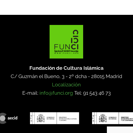
Fundación de Cultura Islámica
C/ Guzmán el Bueno, 3 - 2º dcha -
28015 Madrid
Localización
E-mail:
info@funci.org
Tel: 91 543 46 73