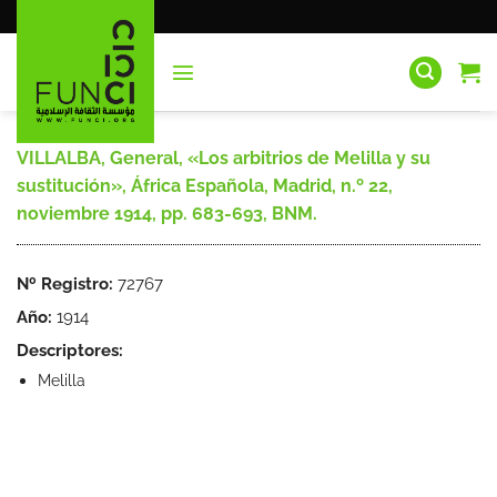
Saltar
al
contenido
VILLALBA, General, «Los arbitrios de Melilla y su
sustitución», África Española, Madrid, n.º 22,
noviembre 1914, pp. 683-693, BNM.
Nº Registro:
72767
Año:
1914
Descriptores:
Melilla