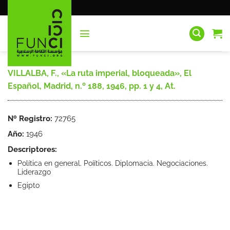
Saltar
al
contenido
VILLALBA, F., «La ruta imperial, bloqueada», El
Español, Madrid, n.º 188, 1946, pp. 1 y 4, At.
Nº Registro:
72765
Año:
1946
Descriptores:
Política en general. Poííticos. Diplomacia. Negociaciones.
Liderazgo
Egipto