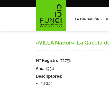
Saltar
al
contenido
LA FUNDACIÓN
Q
«VILLA Nador», La Gaceta de Á
Nº Registro:
72758
Año:
1936
Descriptores:
Nador