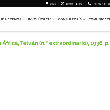
Sede
10:00 - 14:00
+ 34 91 543 4
UÉ HACEMOS
INVOLÚCRATE
CONSULTORÍA
COMUNICAC
frica, Tetuán (n.º extraordinario), 1936, p.