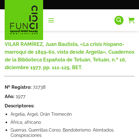
Saltar
al
contenido
VILAR RAMÍREZ, Juan Bautista, «La crisis hispano-
marroquí de 1859-60, vista desde Argelia», Cuadernos
de la Biblioteca Española de Tetuán, Tetuán, n.º 16,
diciembre 1977, pp. 111-125, BET.
Nº Registro:
72738
Año:
1977
Descriptores:
Argelia, Argel, Orán Tremecén
África, africano
Guerras. Guerrillas.Corso. Bandolerismo. Atentados.
Conspiraciones