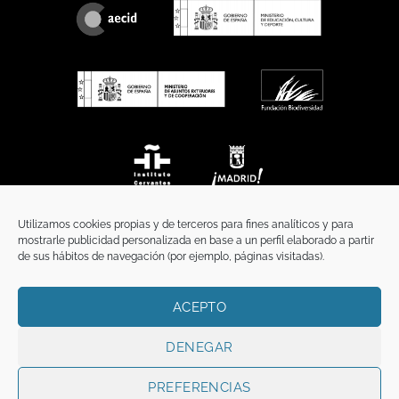
Utilizamos cookies propias y de terceros para fines analíticos y para
mostrarle publicidad personalizada en base a un perfil elaborado a partir
de sus hábitos de navegación (por ejemplo, páginas visitadas).
ACEPTO
INICIO
COMUNICACIÓN
CONTACTO
AVISO LEGAL
POLÍTICA DE PRIVACIDAD
POLÍTICA DE COOKIES
TÉRMINOS Y CONDICIONES
DENEGAR
Copyright 2026 ©
Funci
FUNCI es titular de los derechos de propiedad
intelectual e industrial de este sitio web, y es también titular o tiene la
PREFERENCIAS