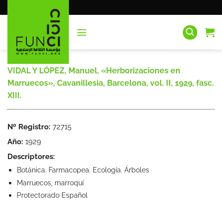
Saltar
al
contenido
VIDAL Y LÓPEZ, Manuel, «Herborizaciones en
Marruecos», Cavanillesia, Barcelona, vol. II, 1929, fasc.
XIII.
Nº Registro:
72715
Año:
1929
Descriptores:
Botánica. Farmacopea. Ecología. Árboles
Marruecos, marroquí
Protectorado Español