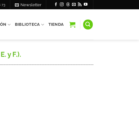
6 73
Newsletter
IÓN
BIBLIOTECA
TIENDA
 y F.).