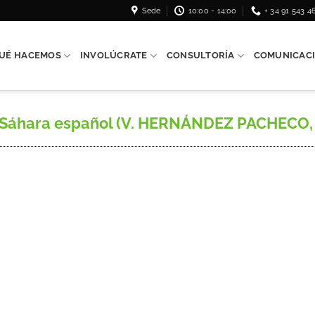
Sede
10:00 - 14:00
+ 34 91 543 4
UÉ HACEMOS
INVOLÚCRATE
CONSULTORÍA
COMUNICAC
l Sáhara español (V. HERNÁNDEZ PACHECO, E.